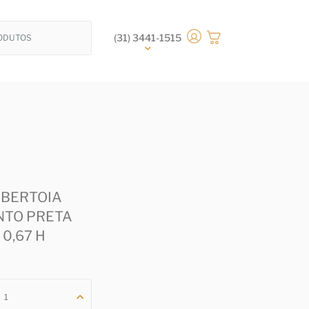
(31) 3441-1515
 BERTOIA
NTO PRETA
 0,67 H