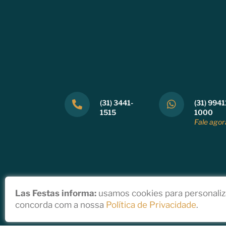
(31) 3441-
(31) 9941
1515
1000
Fale agor
Las Festas informa:
usamos cookies para personaliza
concorda com a nossa
Política de Privacidade
.