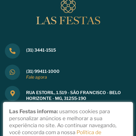
(31) 3441-1515
(31) 99411-1000
Fale agora
RUA ESTORIL, 1.519 - SÃO FRANCISCO - BELO
HORIZONTE - MG, 31255-190
Ver mapa
Las Festas informa:
usamos cookies para
personalizar anúncios e melhorar a sua
experiência no site. Ao continuar navegando,
você concorda com a nossa
Política de
Copyright 2021