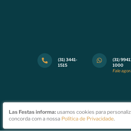
(31) 3441-
(31) 9941
1515
1000
Fale agor
Las Festas informa:
usamos cookies para personaliza
concorda com a nossa
Política de Privacidade
.