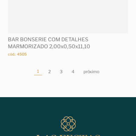
BAR BONSERIE COM DETALHES
MARMORIZADO 2,00x0,50x11,10
cód.: 4505
1
2
3
4
próximo