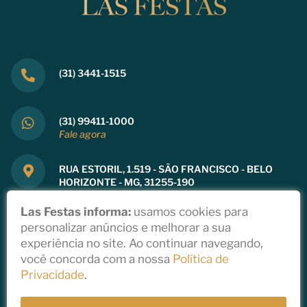
(31) 3441-1515
(31) 99411-1000
Fale agora
RUA ESTORIL, 1.519 - SÃO FRANCISCO - BELO
HORIZONTE - MG, 31255-190
Ver mapa
Las Festas informa:
usamos cookies para
personalizar anúncios e melhorar a sua
experiência no site. Ao continuar navegando,
você concorda com a nossa
Política de
Copyright 2021
Privacidade
.
Política de Privacidade
Todos direitos reservados a Las Festas
Desenvolvido por
StudioGT