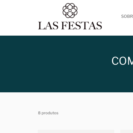
SOBR
COM
8 produtos