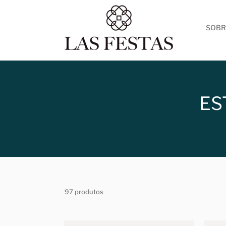
SOBR
ES
97 produtos