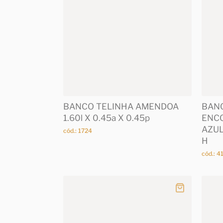
BANCO TELINHA AMENDOA
BAN
1.60l X 0.45a X 0.45p
ENCO
AZUL
cód.: 1724
H
cód.: 4