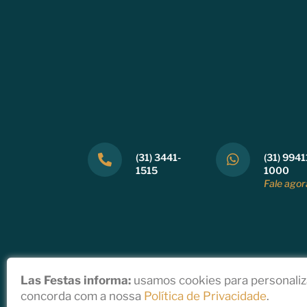
(31) 3441-
(31) 9941
1515
1000
Fale agor
Las Festas informa:
usamos cookies para personaliza
concorda com a nossa
Política de Privacidade
.